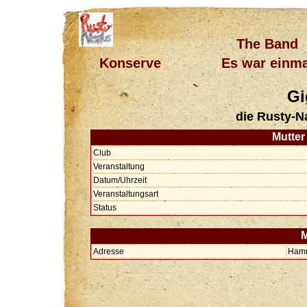
The Band
Konserve
Es war einma
Gi
die Rusty-N
Mutter
Club
Veranstaltung
Datum/Uhrzeit
Veranstaltungsart
Status
M
Adresse
Hamm